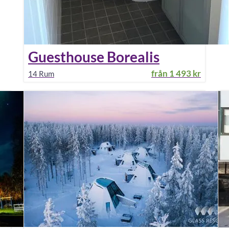
Guesthouse Borealis
från
1 493 kr
14
Rum