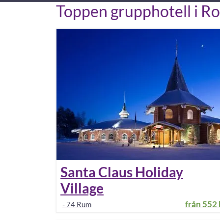
Toppen grupphotell i R
Santa Claus Holiday
Village
från
552 
-
74
Rum