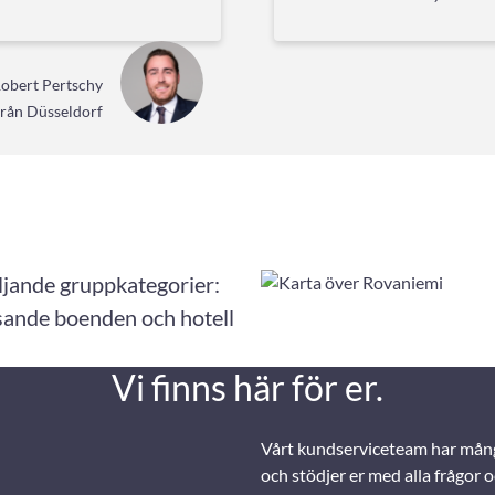
obert Pertschy
från Düsseldorf
öljande gruppkategorier:
ssande boenden och hotell
Vi finns här för er.
Vårt kundserviceteam har mång
och stödjer er med alla frågor 