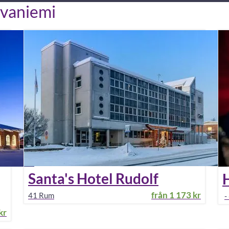
ovaniemi
Santa's Hotel Rudolf
H
från
1 173 kr
41
Rum
-
kr