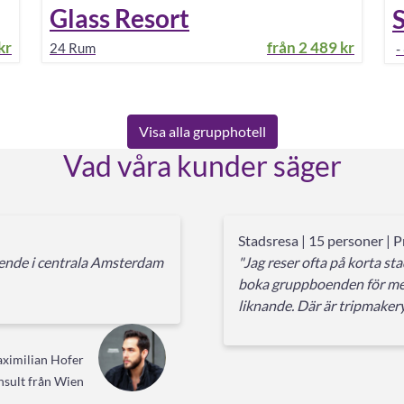
Glass Resort
S
kr
från
2 489 kr
24
Rum
-
Visa alla grupphotell
Vad våra kunder säger
Stadsresa | 15 personer | P
oende i centrala Amsterdam
"Jag reser ofta på korta st
boka gruppboenden för me
liknande. Där är tripmakery
ximilian Hofer
sult från Wien