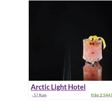
Arctic Light Hotel
från
2 544 
-
57
Rum