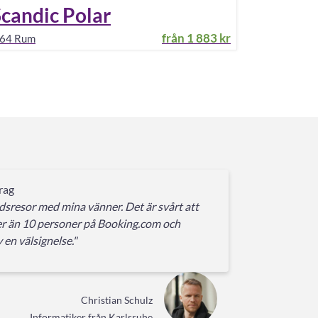
candic Polar
från
1 883 kr
64
Rum
rag
adsresor med mina vänner. Det är svårt att
r än 10 personer på Booking.com och
 en välsignelse."
Christian Schulz
Informatiker från Karlsruhe