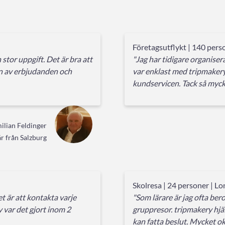
Företagsutflykt | 140 perso
 stor uppgift. Det är bra att
"Jag har tidigare organise
en av erbjudanden och
var enklast med tripmaker
kundservicen. Tack så myck
ilian Feldinger
r från Salzburg
Skolresa | 24 personer | L
 är att kontakta varje
"Som lärare är jag ofta be
 var det gjort inom 2
gruppresor. tripmakery hjäl
kan fatta beslut. Mycket o