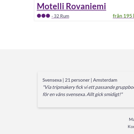
Motelli Rovaniemi
från
195 
-
32
Rum
Svensexa | 21 personer | Amsterdam
"Via tripmakery fick vi ett passande gruppb
för en väns svensexa. Allt gick smidigt!"
Ma
Kon