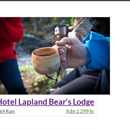
otel Lapland Bear's Lodge
från
1 299 kr
69
Rum