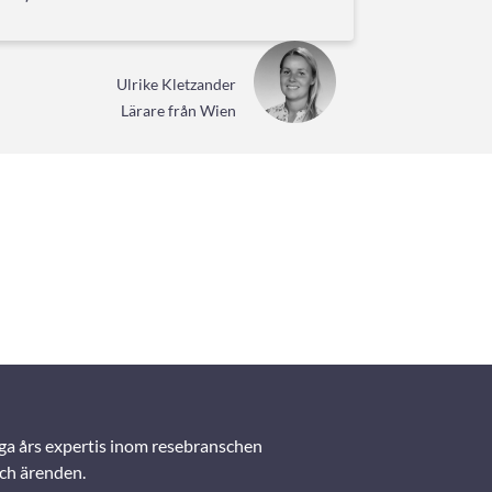
Ulrike Kletzander
Lärare från Wien
a års expertis inom resebranschen
och ärenden.