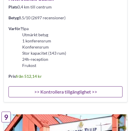
Plats
0,4 km till centrum
Betyg
8.5/10 (2697 recensioner)
Varför?
Spa
Utmärkt betyg
1 konferensrum
Konferensrum
Stor kapacitet (143 rum)
24h-reception
Frukost
Pris
från 512,14 kr
>> Kontrollera tillgänglighet >>
9