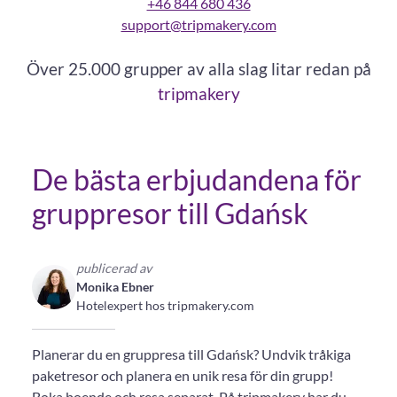
+46 844 680 436
support@tripmakery.com
Över 25.000 grupper av alla slag litar redan på
tripmakery
De bästa erbjudandena för
gruppresor till Gdańsk
publicerad av
Monika Ebner
Hotelexpert hos tripmakery.com
Planerar du en gruppresa till Gdańsk? Undvik tråkiga
paketresor och planera en unik resa för din grupp!
Boka boende och resa separat. På tripmakery har du