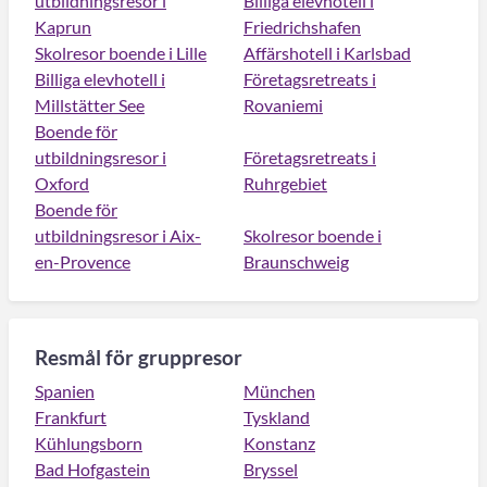
utbildningsresor i
Billiga elevhotell i
Kaprun
Friedrichshafen
Skolresor boende i Lille
Affärshotell i Karlsbad
Billiga elevhotell i
Företagsretreats i
Millstätter See
Rovaniemi
Boende för
utbildningsresor i
Företagsretreats i
Oxford
Ruhrgebiet
Boende för
utbildningsresor i Aix-
Skolresor boende i
en-Provence
Braunschweig
Resmål för gruppresor
Spanien
München
Frankfurt
Tyskland
Kühlungsborn
Konstanz
Bad Hofgastein
Bryssel