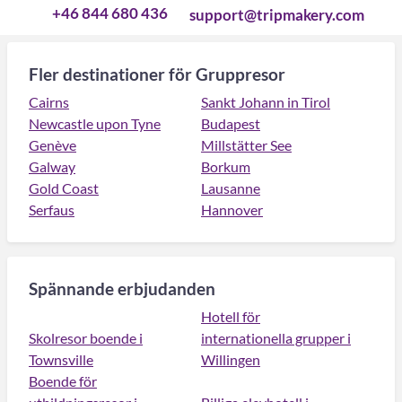
+46 844 680 436
support@tripmakery.com
Fler destinationer för Gruppresor
Cairns
Sankt Johann in Tirol
Newcastle upon Tyne
Budapest
Genève
Millstätter See
Galway
Borkum
Gold Coast
Lausanne
Serfaus
Hannover
Spännande erbjudanden
Hotell för
Skolresor boende i
internationella grupper i
Townsville
Willingen
Boende för