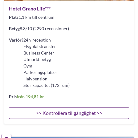
Hotel Grano Life***
Plats
1,1 km till centrum
Betyg
8.8/10 (2290 recensioner)
Varför?
24h-reception
Flygplatstransfer
Business Center
Utmärkt betyg
Gym
Parkeringsplatser
Halvpension
Stor kapacitet (172 rum)
Pris
från 194,81 kr
>> Kontrollera tillgänglighet >>