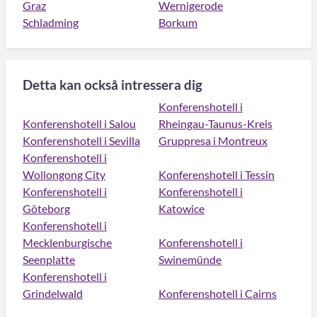
Graz
Wernigerode
Schladming
Borkum
Detta kan också intressera dig
Konferenshotell i
Konferenshotell i Salou
Rheingau-Taunus-Kreis
Konferenshotell i Sevilla
Gruppresa i Montreux
Konferenshotell i
Wollongong City
Konferenshotell i Tessin
Konferenshotell i
Konferenshotell i
Göteborg
Katowice
Konferenshotell i
Mecklenburgische
Konferenshotell i
Seenplatte
Swinemünde
Konferenshotell i
Grindelwald
Konferenshotell i Cairns