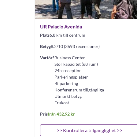
UR Palacio Avenida
Plats
6,8 km till centrum
Betyg
8.2/10 (3693 recensioner)
Varför?
Business Center
Stor kapacitet (68 rum)
24h-reception
Parkeringsplatser
Bilparkering
Konferensrum tillgängliga
Utmärkt betyg
Frukost
Pris
från 432,92 kr
>> Kontrollera tillgänglighet >>