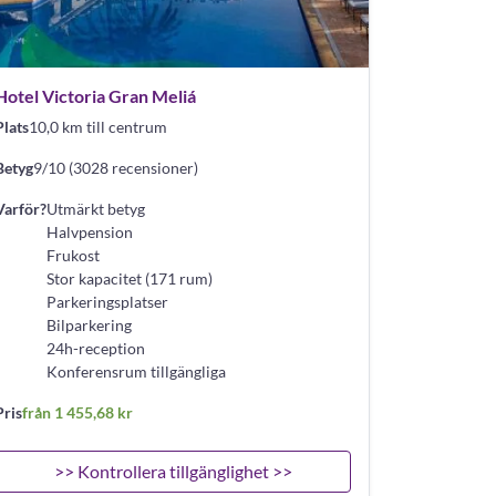
Hotel Victoria Gran Meliá
Plats
10,0 km till centrum
Betyg
9/10 (3028 recensioner)
Varför?
Utmärkt betyg
Halvpension
Frukost
Stor kapacitet (171 rum)
Parkeringsplatser
Bilparkering
24h-reception
Konferensrum tillgängliga
Pris
från 1 455,68 kr
>> Kontrollera tillgänglighet >>