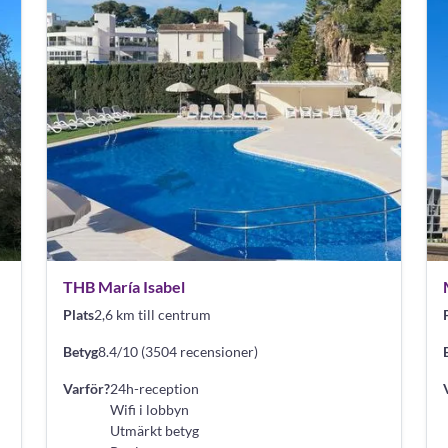
THB María Isabel
Plats
2,6 km till centrum
Betyg
8.4/10 (3504 recensioner)
Varför?
24h-reception
Wifi i lobbyn
Utmärkt betyg