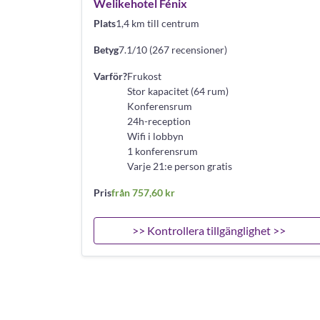
Welikehotel Fénix
Plats
1,4 km till centrum
Betyg
7.1/10 (267 recensioner)
Varför?
Frukost
Stor kapacitet (64 rum)
Konferensrum
24h-reception
Wifi i lobbyn
1 konferensrum
Varje 21:e person gratis
Pris
från 757,60 kr
>> Kontrollera tillgänglighet >>