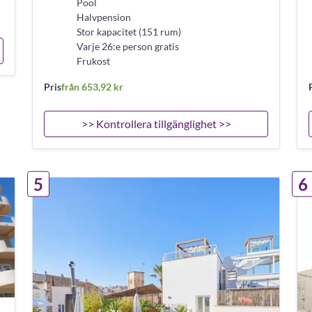
Pool
Halvpension
Stor kapacitet (151 rum)
Varje 26:e person gratis
Frukost
Pris
från 653,92 kr
>> Kontrollera tillgänglighet >>
5
6