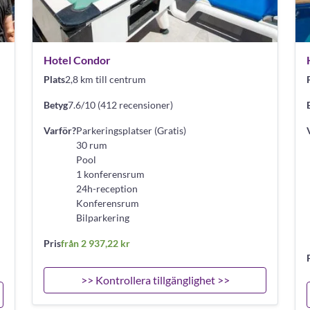
Hotel Condor
Plats
2,8 km till centrum
Betyg
7.6/10 (412 recensioner)
Varför?
Parkeringsplatser (Gratis)
30 rum
Pool
1 konferensrum
24h-reception
Konferensrum
Bilparkering
Pris
från 2 937,22 kr
>> Kontrollera tillgänglighet >>