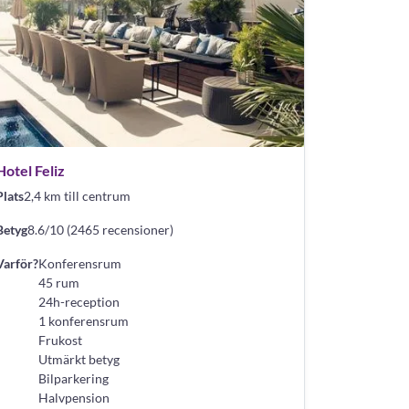
Hotel Feliz
Plats
2,4 km till centrum
Betyg
8.6/10 (2465 recensioner)
Varför?
Konferensrum
45 rum
24h-reception
1 konferensrum
Frukost
Utmärkt betyg
Bilparkering
Halvpension