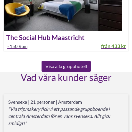
The Social Hub Maastricht
från
433 kr
-
150
Rum
Visa alla grupphotell
Vad våra kunder säger
Svensexa | 21 personer | Amsterdam
"Via tripmakery fick vi ett passande gruppboende i
centrala Amsterdam för en väns svensexa. Allt gick
smidigt!"