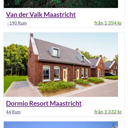
Van der Valk Maastricht
från
1 354 kr
-
190
Rum
Dormio Resort Maastricht
från
1 332 kr
44
Rum