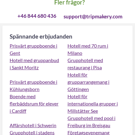
Fler frågor?
+46 844 680 436
support@tripmakery.com
Spännande erbjudanden
Prisvärt gruppboende i
Hotell med 70 rum i
Gent
Milano
Hotell med gruppanbud
Grupphotell med
i Sankt Moritz
restaurang i Pisa
Hotell för
Prisvärt gruppboende i
grupparrangemang i
Kühlungsborn
Göttingen
Boende med
Hotell för
flerbäddsrum för elever
internationella grupper i
i Cardiff
Millstätter See
Grupphotell med pool i
Affärshotell i Schwerin
Freiburg im Breisgau
Grupphotell i stadens
Företagsevenemang