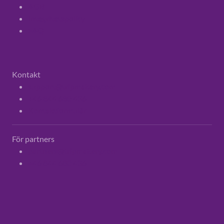
AGB
Integritetspolicy
FAQ
Kontakt
support@tripmakery.com
+46 844 680 436
Kontaktformulär
För partners
partners@tripmakery.com
+46 844 680 436