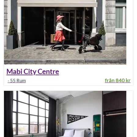
Mabi City Centre
från
840 kr
-
55
Rum