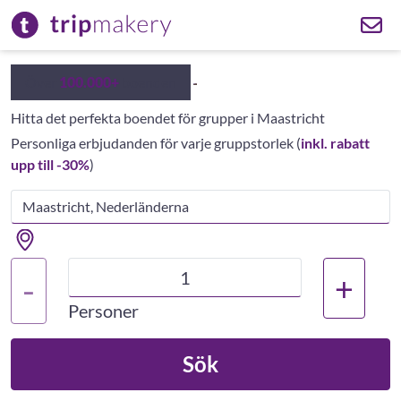
Över
100.000+
boenden
Hitta det perfekta boendet för grupper i Maastricht
Personliga erbjudanden för varje gruppstorlek
(
inkl. rabatt
upp till -30%
)
+
-
Personer
Sök