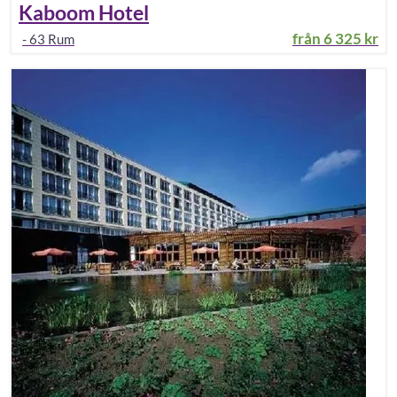
Kaboom Hotel
från
6 325 kr
-
63
Rum