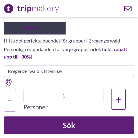
Över
100.000+
boenden
Hitta det perfekta boendet för grupper i Bregenzerwald
Personliga erbjudanden för varje gruppstorlek
(
inkl. rabatt
upp till -30%
)
+
-
Personer
Sök