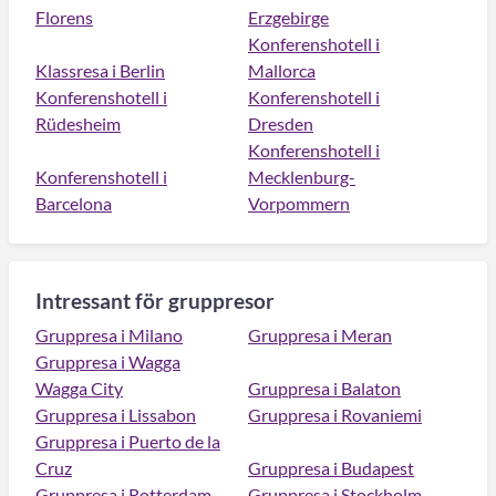
Florens
Erzgebirge
Konferenshotell i
Klassresa i Berlin
Mallorca
Konferenshotell i
Konferenshotell i
Rüdesheim
Dresden
Konferenshotell i
Konferenshotell i
Mecklenburg-
Barcelona
Vorpommern
Intressant för gruppresor
Gruppresa i Milano
Gruppresa i Meran
Gruppresa i Wagga
Wagga City
Gruppresa i Balaton
Gruppresa i Lissabon
Gruppresa i Rovaniemi
Gruppresa i Puerto de la
Cruz
Gruppresa i Budapest
Gruppresa i Rotterdam
Gruppresa i Stockholm