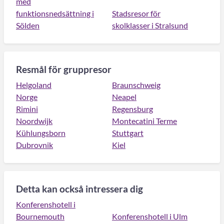
med
funktionsnedsättning i
Stadsresor för
Sölden
skolklasser i Stralsund
Resmål för gruppresor
Helgoland
Braunschweig
Norge
Neapel
Rimini
Regensburg
Noordwijk
Montecatini Terme
Kühlungsborn
Stuttgart
Dubrovnik
Kiel
Detta kan också intressera dig
Konferenshotell i
Bournemouth
Konferenshotell i Ulm