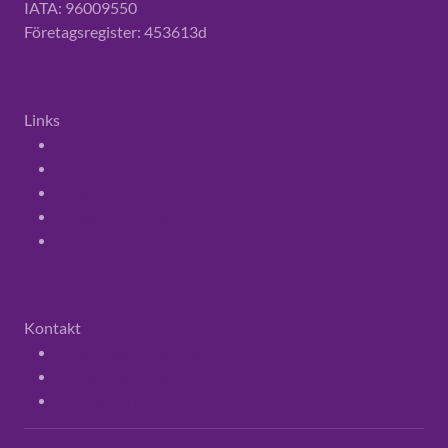
IATA: 96009550
Företagsregister: 453613d
Links
Om oss
Imprint
AGB
Integritetspolicy
FAQ
Kontakt
support@tripmakery.com
+46 844 680 436
Kontaktformulär