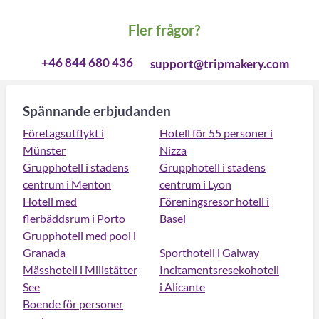
Fler frågor?
+46 844 680 436
support@tripmakery.com
Spännande erbjudanden
Företagsutflykt i
Hotell för 55 personer i
Münster
Nizza
Grupphotell i stadens
Grupphotell i stadens
centrum i Menton
centrum i Lyon
Hotell med
Föreningsresor hotell i
flerbäddsrum i Porto
Basel
Grupphotell med pool i
Granada
Sporthotell i Galway
Mässhotell i Millstätter
Incitamentsresekohotell
See
i Alicante
Boende för personer