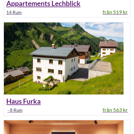
Appartements Lechblick
från
519 kr
14
Rum
Haus Furka
från
563 kr
-
8
Rum