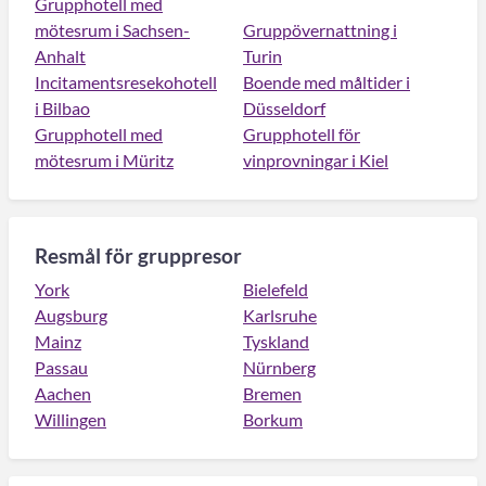
Grupphotell med
mötesrum i Sachsen-
Gruppövernattning i
Anhalt
Turin
Incitamentsresekohotell
Boende med måltider i
i Bilbao
Düsseldorf
Grupphotell med
Grupphotell för
mötesrum i Müritz
vinprovningar i Kiel
Resmål för gruppresor
York
Bielefeld
Augsburg
Karlsruhe
Mainz
Tyskland
Passau
Nürnberg
Aachen
Bremen
Willingen
Borkum