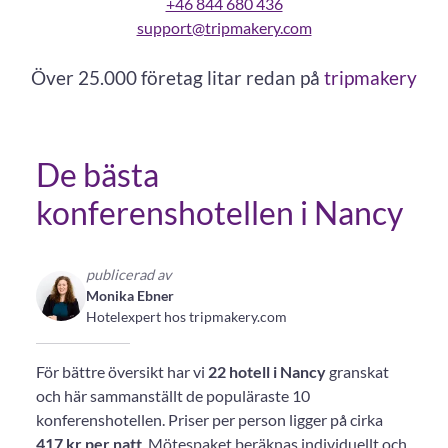
+46 844 680 436
support@tripmakery.com
Över 25.000 företag litar redan på
tripmakery
De bästa
konferenshotellen i Nancy
publicerad av
Monika Ebner
Hotelexpert hos tripmakery.com
För bättre översikt har vi
22 hotell i Nancy
granskat
och här sammanställt de populäraste 10
konferenshotellen. Priser per person ligger på cirka
417 kr per natt
. Mötespaket beräknas individuellt och