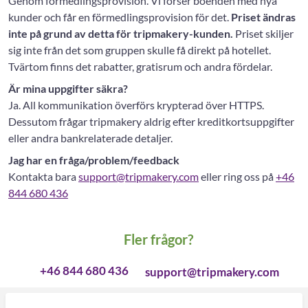
Genom förmedlingsprovision. Vi förser boenden med nya
kunder och får en förmedlingsprovision för det.
Priset ändras
inte på grund av detta för tripmakery-kunden.
Priset skiljer
sig inte från det som gruppen skulle få direkt på hotellet.
Tvärtom finns det rabatter, gratisrum och andra fördelar.
Är mina uppgifter säkra?
Ja. All kommunikation överförs krypterad över HTTPS.
Dessutom frågar tripmakery aldrig efter kreditkortsuppgifter
eller andra bankrelaterade detaljer.
Jag har en fråga/problem/feedback
Kontakta bara
support@tripmakery.com
eller ring oss på
+46
844 680 436
Fler frågor?
+46 844 680 436
support@tripmakery.com