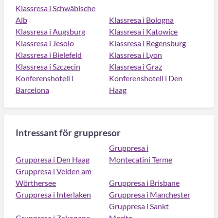
Klassresa i Schwäbische
Alb
Klassresa i Bologna
Klassresa i Augsburg
Klassresa i Katowice
Klassresa i Jesolo
Klassresa i Regensburg
Klassresa i Bielefeld
Klassresa i Lyon
Klassresa i Szczecin
Klassresa i Graz
Konferenshotell i
Konferenshotell i Den
Barcelona
Haag
Intressant för gruppresor
Gruppresa i
Gruppresa i Den Haag
Montecatini Terme
Gruppresa i Velden am
Wörthersee
Gruppresa i Brisbane
Gruppresa i Interlaken
Gruppresa i Manchester
Gruppresa i Sankt
Gruppresa i Zakopane
Moritz