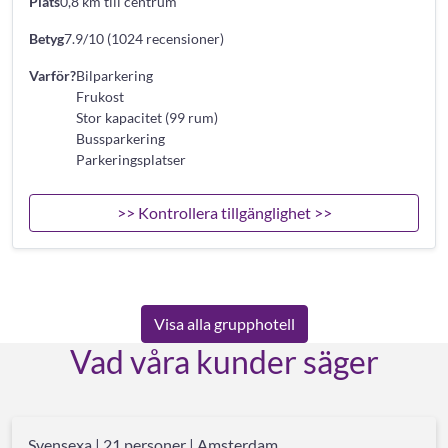
Plats
0,8 km till centrum
Betyg
7.9/10 (1024 recensioner)
Varför?
Bilparkering
Frukost
Stor kapacitet (99 rum)
Bussparkering
Parkeringsplatser
>> Kontrollera tillgänglighet >>
Visa alla grupphotell
Vad våra kunder säger
Svensexa | 21 personer | Amsterdam