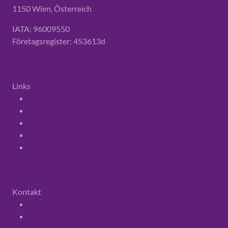
1150 Wien, Österreich
IATA: 96009550
Företagsregister: 453613d
Links
Om oss
Imprint
AGB
Integritetspolicy
FAQ
Kontakt
support@tripmakery.com
+46 844 680 436