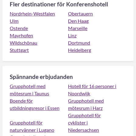
Fler destinationer för Konferenshotell
Nordrhein-Westfalen
Obertauern
Ulm
Den Haag
Ostende
Marseille
Mayrhofen
Linz
Wildschönau
Dortmund
Stuttgart
Heidelberg
Spännande erbjudanden
Grupphotell med
Hotell för 16 personer i
mötesrum i Taunus
Noordwijk
Boende för
Grupphotell med
utbildningsresor i Essen
mötesrum i Harz
Grupphotell för
Grupphotell för
cyklister i
naturvänner i Lugano
Niedersachsen