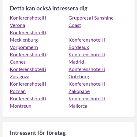
Detta kan också intressera dig
Konferenshotell i
Gruppresa i Sunshine
Verona
Coast
Konferenshotell i
Mecklenburg-
Konferenshotell i
Vorpommern
Bordeaux
Konferenshotell i
Konferenshotell i
Cannes
Madrid
Konferenshotell i
Konferenshotell i
Zaragoza
Göteborg
Konferenshotell i
Konferenshotell i
Poznań
Zakopane
Konferenshotell i
Konferenshotell i
Montreux
Mallorca
Intressant för företag